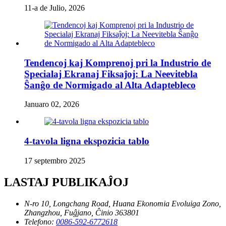
11-a de Julio, 2026
Tendencoj kaj Komprenoj pri la Industrio de
Specialaj Ekranaj Fiksaĵoj: La Neevitebla
Ŝanĝo de Normigado al Alta Adaptebleco
Januaro 02, 2026
4-tavola ligna ekspozicia tablo
17 septembro 2025
LASTAJ PUBLIKAĴOJ
N-ro 10, Longchang Road, Huana Ekonomia Evoluiga Zono,
Zhangzhou, Fuĝjano, Ĉinio 363801
Telefono:
0086-592-6772618