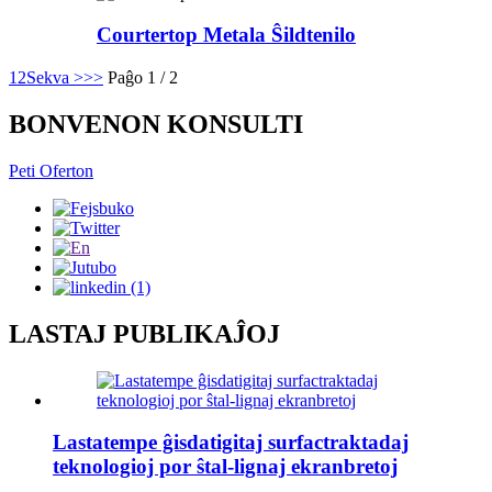
Courtertop Metala Ŝildtenilo
1
2
Sekva >
>>
Paĝo 1 / 2
BONVENON KONSULTI
Peti Oferton
LASTAJ PUBLIKAĴOJ
Lastatempe ĝisdatigitaj surfactraktadaj
teknologioj por ŝtal-lignaj ekranbretoj