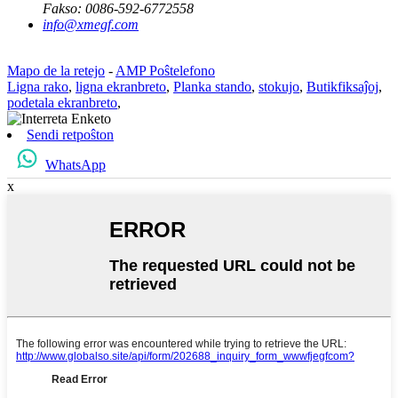
Fakso:
0086-592-6772558
info@xmegf.com
Mapo de la retejo
-
AMP Poŝtelefono
Ligna rako
,
ligna ekranbreto
,
Planka stando
,
stokujo
,
Butikfiksaĵoj
,
podetala ekranbreto
,
Sendi retpoŝton
WhatsApp
x