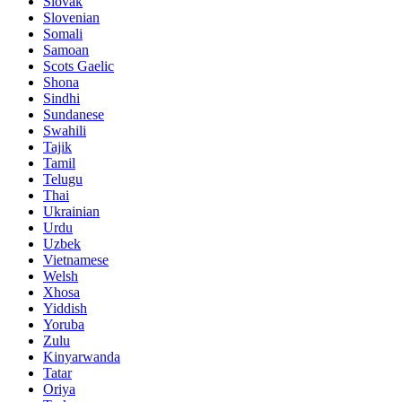
Slovak
Slovenian
Somali
Samoan
Scots Gaelic
Shona
Sindhi
Sundanese
Swahili
Tajik
Tamil
Telugu
Thai
Ukrainian
Urdu
Uzbek
Vietnamese
Welsh
Xhosa
Yiddish
Yoruba
Zulu
Kinyarwanda
Tatar
Oriya