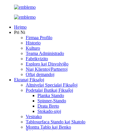
Hejmo
Pri Ni
Firmaa Profilo
Historio
Kulturo
Teama Administrado
Fabrikvizito
Esploro kaj Disvolviĝo
Niaj Klientoj/Partneroj
Oftaj demandoj
Ekranaj Fiksaĵoj
Altnivelaj Specialaj Fiksaĵoj
Podetalaj Butikaj Fiksaĵoj
Planka Stando
Spinner-Stando
Drata Breto
Stokado-ujoj
Vestrako
Tablosurfaca Stando kaj Skatolo
Montra Tablo kaj Benko