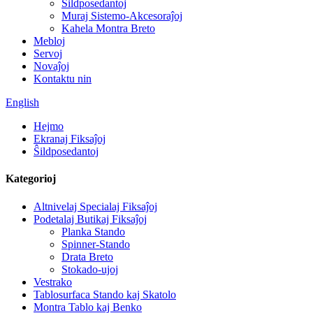
Ŝildposedantoj
Muraj Sistemo-Akcesoraĵoj
Kahela Montra Breto
Mebloj
Servoj
Novaĵoj
Kontaktu nin
English
Hejmo
Ekranaj Fiksaĵoj
Ŝildposedantoj
Kategorioj
Altnivelaj Specialaj Fiksaĵoj
Podetalaj Butikaj Fiksaĵoj
Planka Stando
Spinner-Stando
Drata Breto
Stokado-ujoj
Vestrako
Tablosurfaca Stando kaj Skatolo
Montra Tablo kaj Benko